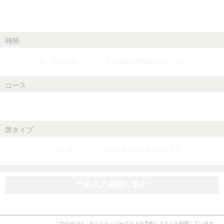
時間
人数、日付を選ぶとネット予約可能な時間が表示されます
コース
人数、日付、時間を選ぶとネット予約可能なコースが表示されます
席タイプ
コースを選ぶとネット予約可能な席が表示されます
予約入力画面に進む
このページは、ホットペッパーグルメの予約システムを利用しています。