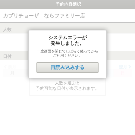
予約内容選択
カプリチョーザ ならファミリー店
人数
システムエラーが
発生しました。
一度画面を閉じてしばらく経ってから
ご利用ください。
日付
前月
翌月
再読み込みする
月
火
水
木
金
土
日
人数を選ぶと
予約可能な日付が表示されます。