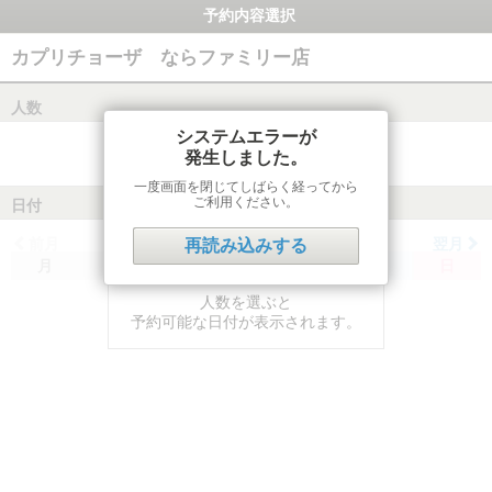
予約内容選択
カプリチョーザ ならファミリー店
人数
システムエラーが
発生しました。
一度画面を閉じてしばらく経ってから
ご利用ください。
日付
前月
翌月
再読み込みする
月
火
水
木
金
土
日
人数を選ぶと
予約可能な日付が表示されます。