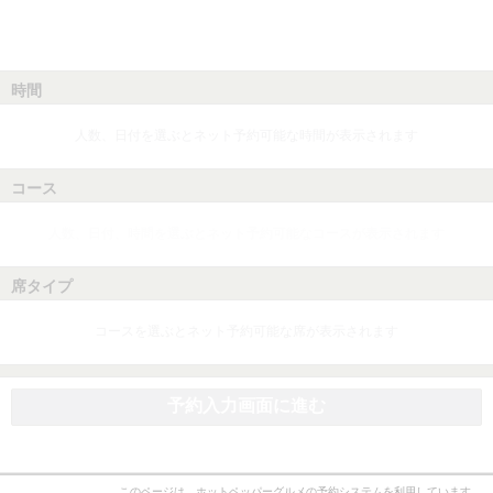
時間
人数、日付を選ぶとネット予約可能な時間が表示されます
コース
人数、日付、時間を選ぶとネット予約可能なコースが表示されます
席タイプ
コースを選ぶとネット予約可能な席が表示されます
予約入力画面に進む
このページは、ホットペッパーグルメの予約システムを利用しています。