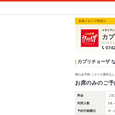
本格イタリア料理☆
イタリアン
カプ
かぷりちょ
074
カプリチョーザ 
席のみ予約（コース選択なし
お席のみのご予
料金
ご注
利用人数
1名
予約可能曜日
月～