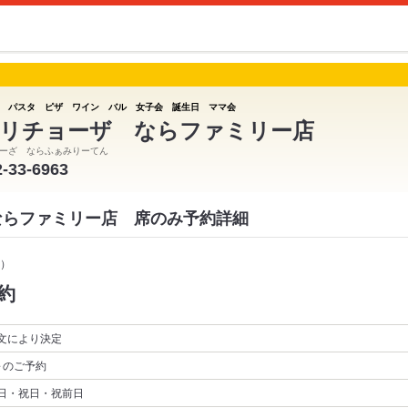
 パスタ ピザ ワイン バル 女子会 誕生日 ママ会
リチョーザ ならファミリー店
ーざ ならふぁみりーてん
2-33-6963
ならファミリー店 席のみ予約詳細
）
約
文により決定
～
のご予約
日・祝日・祝前日