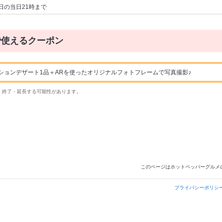
日の当日21時まで
で使えるクーポン
ションデザート1品＋ARを使ったオリジナルフォトフレームで写真撮影♪
・終了・延長する可能性があります。
このページはホットペッパーグルメ
プライバシーポリシ