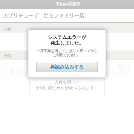
予約内容選択
カプリチョーザ ならファミリー店
人数
システムエラーが
発生しました。
一度画面を閉じてしばらく経ってから
ご利用ください。
日付
前月
翌月
再読み込みする
月
火
水
木
金
土
日
人数を選ぶと
予約可能な日付が表示されます。