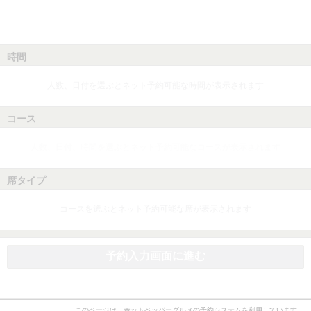
時間
人数、日付を選ぶとネット予約可能な時間が表示されます
コース
人数、日付、時間を選ぶとネット予約可能なコースが表示されます
席タイプ
コースを選ぶとネット予約可能な席が表示されます
予約入力画面に進む
このページは、ホットペッパーグルメの予約システムを利用しています。