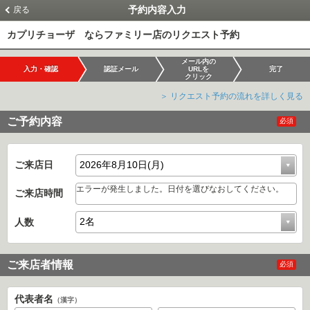
予約内容入力
戻る
カプリチョーザ ならファミリー店のリクエスト予約
メール内の
入力・確認
認証メール
URLを
完了
クリック
＞ リクエスト予約の流れを詳しく見る
ご予約内容
必須
ご来店日
エラーが発生しました。日付を選びなおしてください。
ご来店時間
人数
ご来店者情報
必須
代表者名
（漢字）