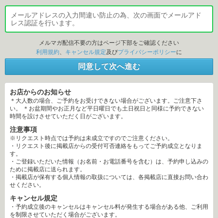
メールアドレスの入力間違い防止の為、次の画面でメールアド
レス認証を行います。
メルマガ配信不要の方はページ下部をご確認ください
利用規約
、
キャンセル規定
及び 
プライバシーポリシー
 に 
同意して次へ進む
お店からのお知らせ
＊大人数の場合、ご予約をお受けできない場合がございます。ご注意下さ
い。 ＊お盆期間やお正月など平日曜日でも土日祝日と同様に予約できない
時間を設けさせていただく日がございます。
注意事項
※リクエスト時点では予約は未成立ですのでご注意ください。
・リクエスト後に掲載店からの受付可否連絡をもってご予約成立となりま
す。
・ご登録いただいた情報（お名前・お電話番号を含む）は、予約申し込みの
ために掲載店に送られます。
・掲載店が保有する個人情報の取扱については、各掲載店に直接お問い合わ
せください。
キャンセル規定
・予約成立後のキャンセルはキャンセル料が発生する場合がある他、ご利用
を制限させていただく場合がございます。