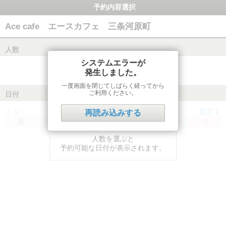
予約内容選択
Ace cafe エースカフェ 三条河原町
人数
システムエラーが
発生しました。
一度画面を閉じてしばらく経ってから
ご利用ください。
日付
前月
翌月
再読み込みする
月
火
水
木
金
土
日
人数を選ぶと
予約可能な日付が表示されます。