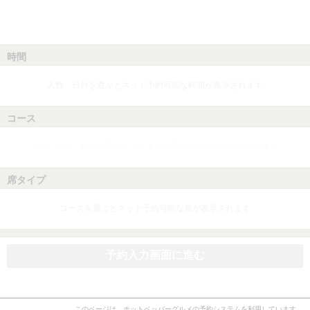
時間
人数、日付を選ぶとネット予約可能な時間が表示されます
コース
人数、日付、時間を選ぶとネット予約可能なコースが表示されます
席タイプ
コースを選ぶとネット予約可能な席が表示されます
予約入力画面に進む
このページは、ホットペッパーグルメの予約システムを利用しています。