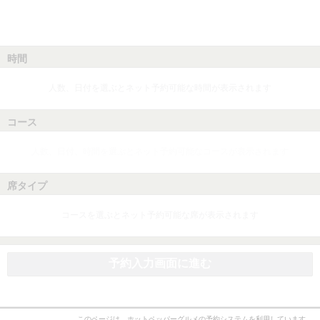
時間
人数、日付を選ぶとネット予約可能な時間が表示されます
コース
人数、日付、時間を選ぶとネット予約可能なコースが表示されます
席タイプ
コースを選ぶとネット予約可能な席が表示されます
予約入力画面に進む
このページは、ホットペッパーグルメの予約システムを利用しています。