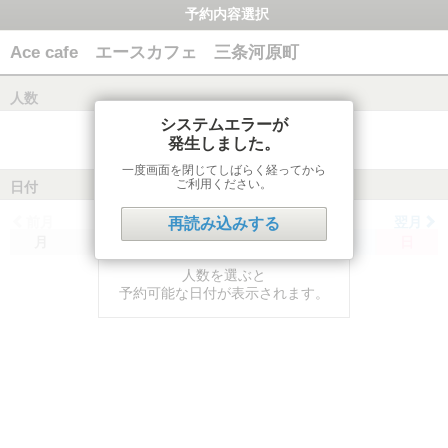
予約内容選択
Ace cafe エースカフェ 三条河原町
人数
システムエラーが
発生しました。
一度画面を閉じてしばらく経ってから
ご利用ください。
日付
前月
翌月
再読み込みする
月
火
水
木
金
土
日
人数を選ぶと
予約可能な日付が表示されます。