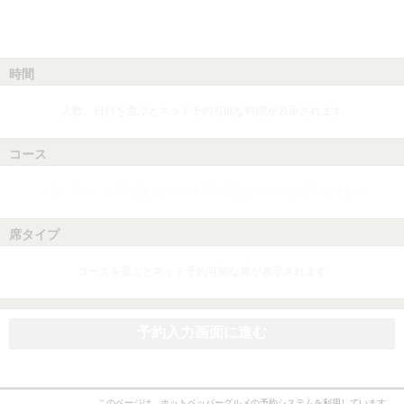
時間
人数、日付を選ぶとネット予約可能な時間が表示されます
コース
人数、日付、時間を選ぶとネット予約可能なコースが表示されます
席タイプ
コースを選ぶとネット予約可能な席が表示されます
予約入力画面に進む
このページは、ホットペッパーグルメの予約システムを利用しています。