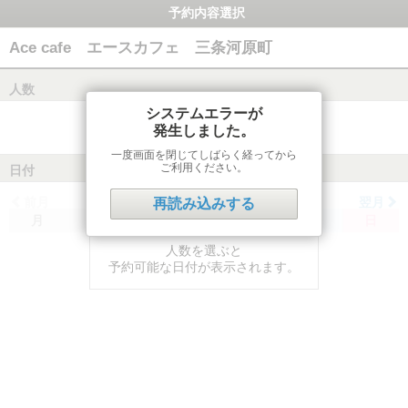
予約内容選択
Ace cafe エースカフェ 三条河原町
人数
システムエラーが
発生しました。
一度画面を閉じてしばらく経ってから
ご利用ください。
日付
前月
翌月
再読み込みする
月
火
水
木
金
土
日
人数を選ぶと
予約可能な日付が表示されます。