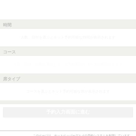
時間
人数、日付を選ぶとネット予約可能な時間が表示されます
コース
人数、日付、時間を選ぶとネット予約可能なコースが表示されます
席タイプ
コースを選ぶとネット予約可能な席が表示されます
予約入力画面に進む
このページは、ホットペッパーグルメの予約システムを利用しています。