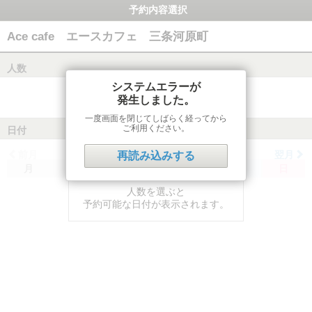
予約内容選択
Ace cafe エースカフェ 三条河原町
人数
システムエラーが
発生しました。
一度画面を閉じてしばらく経ってから
ご利用ください。
日付
前月
翌月
再読み込みする
月
火
水
木
金
土
日
人数を選ぶと
予約可能な日付が表示されます。