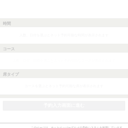
時間
人数、日付を選ぶとネット予約可能な時間が表示されます
コース
人数、日付、時間を選ぶとネット予約可能なコースが表示されます
席タイプ
コースを選ぶとネット予約可能な席が表示されます
予約入力画面に進む
このページは、ホットペッパーグルメの予約システムを利用しています。