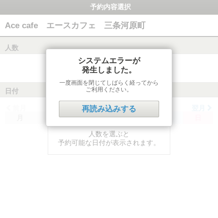
予約内容選択
Ace cafe エースカフェ 三条河原町
人数
システムエラーが
発生しました。
一度画面を閉じてしばらく経ってから
ご利用ください。
日付
前月
翌月
再読み込みする
月
火
水
木
金
土
日
人数を選ぶと
予約可能な日付が表示されます。