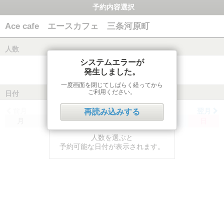
予約内容選択
Ace cafe エースカフェ 三条河原町
人数
システムエラーが
発生しました。
一度画面を閉じてしばらく経ってから
ご利用ください。
日付
前月
翌月
再読み込みする
月
火
水
木
金
土
日
人数を選ぶと
予約可能な日付が表示されます。