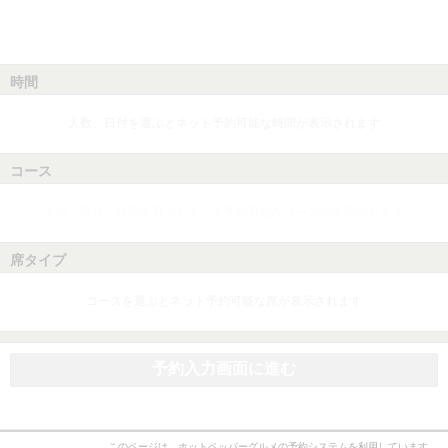
時間
人数、日付を選ぶとネット予約可能な時間が表示されます
コース
人数、日付、時間を選ぶとネット予約可能なコースが表示されます
席タイプ
コースを選ぶとネット予約可能な席が表示されます
予約入力画面に進む
このページは、ホットペッパーグルメの予約システムを利用しています。