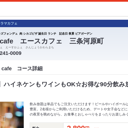
ノラマカフェ
ーズフォンデュ 肉 シカゴピザ 誕生日 ランチ 記念日 夜景 ビアガーデン
e cafe エースカフェ 三条河原町
ぇ えーすかふぇ さんじょうかわらまち
-241-0009
 cafe コース詳細
】ハイネケンもワインもOK☆お得な90分飲み
飲み放題は単品でもご注文いただけます！ビールやハイボール
豊富。2名様からご利用いただけるため、デートや女子会など
の夜景を眺めながら、お食事とおしゃべりをまったりお楽しみく