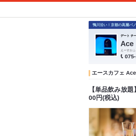
鴨川沿い！京都の高層パ
デート チ
Ac
えーすかふ
075
エースカフェ Ace
【単品飲み放題
00円(税込)