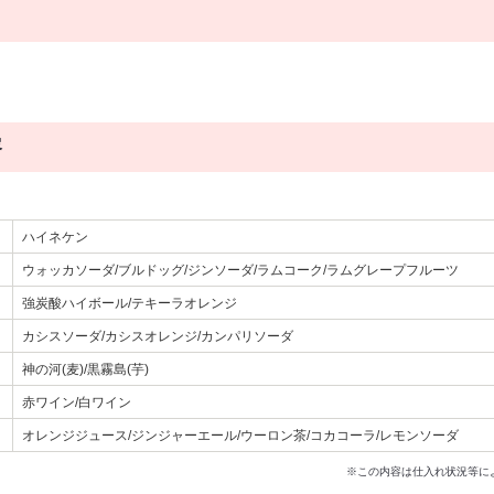
容
ハイネケン
ウォッカソーダ/ブルドッグ/ジンソーダ/ラムコーク/ラムグレープフルーツ
強炭酸ハイボール/テキーラオレンジ
カシスソーダ/カシスオレンジ/カンパリソーダ
神の河(麦)/黒霧島(芋)
赤ワイン/白ワイン
オレンジジュース/ジンジャーエール/ウーロン茶/コカコーラ/レモンソーダ
※この内容は仕入れ状況等に