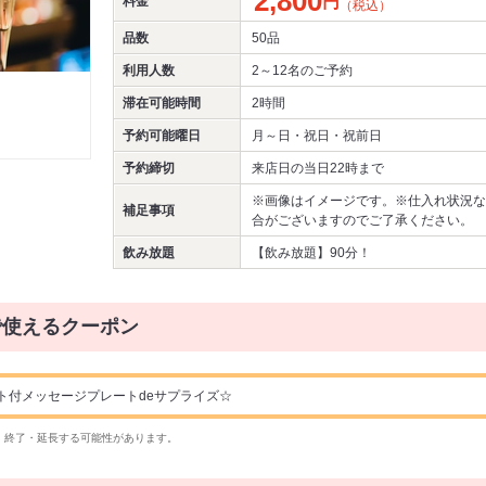
2,800
円
料金
（税込）
品数
50品
利用人数
2～12名
のご予約
滞在可能時間
2時間
予約可能曜日
月～日・祝日・祝前日
予約締切
来店日の当日22時まで
※画像はイメージです。※仕入れ状況な
補足事項
合がございますのでご了承ください。
飲み放題
【飲み放題】90分！
で使えるクーポン
ト付メッセージプレートdeサプライズ☆
・終了・延長する可能性があります。