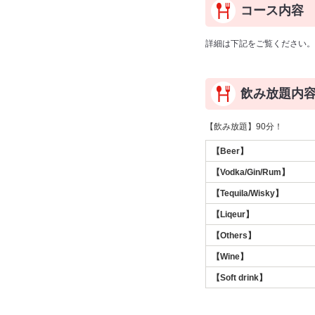
コース内容
詳細は下記をご覧ください。
飲み放題内
【飲み放題】90分！
【Beer】
【Vodka/Gin/Rum】
【Tequila/Wisky】
【Liqeur】
【Others】
【Wine】
【Soft drink】