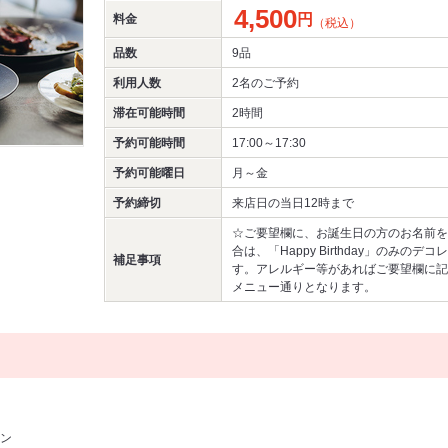
4,500
円
料金
（税込）
品数
9品
利用人数
2名
のご予約
滞在可能時間
2時間
予約可能時間
17:00～17:30
予約可能曜日
月～金
予約締切
来店日の当日12時まで
☆ご要望欄に、お誕生日の方のお名前を
合は、「Happy Birthday」のみの
補足事項
す。アレルギー等があればご要望欄に記
メニュー通りとなります。
ン