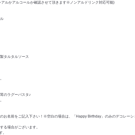
アルかアルコールか確認させて頂きます※ノンアルドリンク対応可能)
ル
製タルタルソース
。
のラグーパスタ♪
ます。
お名前をご記入下さい！※空白の場合は、「Happy Birthday」のみのデコレー
する場合がございます。
ます。