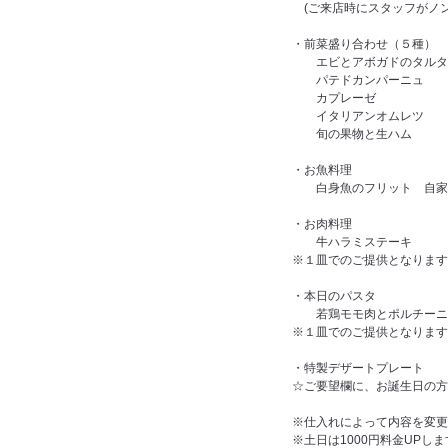
(ご来店時にスタッフがノン
・前菜盛り合わせ（５種）
エビとアボガドのタルタ
パテドカンパーニュ
カプレーゼ
イタリアンオムレツ
旬の果物と生ハム
・お魚料理
白身魚のフリット 自家
・お肉料理
牛ハラミステーキ
※１皿でのご提供となります
・本日のパスタ
若鶏モモ肉とポルチーニ茸
※１皿でのご提供となり
・特製デザートプレート
☆ご要望欄に、お誕生日の方の
※仕入れによって内容を変更
※土日は1000円料金UPし