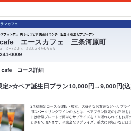
ノラマカフェ
ーズフォンデュ 肉 シカゴピザ 誕生日 ランチ 記念日 夜景 ビアガーデン
e cafe エースカフェ 三条河原町
ぇ えーすかふぇ さんじょうかわらまち
-241-0009
 cafe コース詳細
30限定>☆ペア誕生日プラン10,000円→9,000円(
2名様限定コース☆彼氏・彼女、大好きなお友達などへサプライ
用スパークリングワインのあとは、ペアプラン限定のお料理をお
トは特製プレートで簡単なサプライズを！※遅れられてもお席
とさせて頂きます。※完全なサプライズ、盛大にお祝いなどは