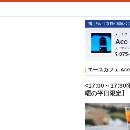
鴨川沿い！京都の高層パ
デート チ
Ac
えーすかふ
075
エースカフェ Ace
<17:00～17:
曜の平日限定】