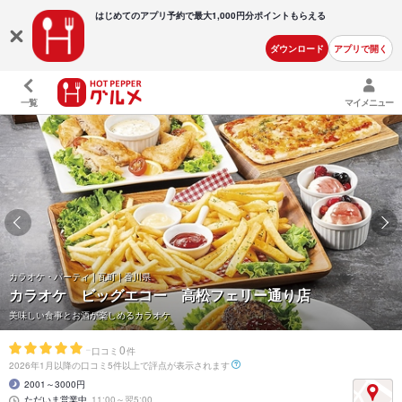
はじめてのアプリ予約で最大
1,000円分ポイントもらえる
ダウンロード
アプリで開く
一覧
マイメニュー
カラオケ・パーティ | 瓦町 | 香川県
カラオケ ビッグエコー 高松フェリー通り店
美味しい食事とお酒が楽しめるカラオケ
-
0
口コミ
件
2026年1月以降の口コミ5件以上で評点が表示されます
2001～3000円
ただいま営業中
11:00～翌5:00