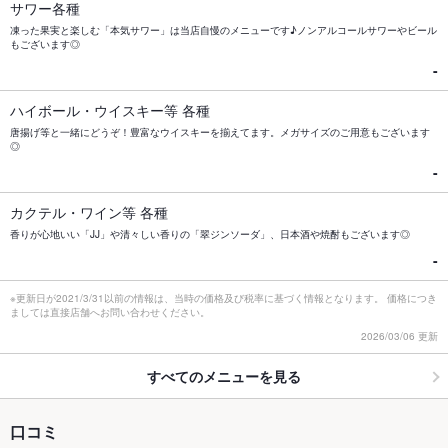
サワー各種
凍った果実と楽しむ「本気サワー」は当店自慢のメニューです♪ノンアルコールサワーやビール
もございます◎
-
ハイボール・ウイスキー等 各種
唐揚げ等と一緒にどうぞ！豊富なウイスキーを揃えてます。メガサイズのご用意もございます
◎
-
カクテル・ワイン等 各種
香りが心地いい「JJ」や清々しい香りの「翠ジンソーダ」、日本酒や焼酎もございます◎
-
※更新日が2021/3/31以前の情報は、当時の価格及び税率に基づく情報となります。 価格につき
ましては直接店舗へお問い合わせください。
2026/03/06 更新
すべてのメニューを見る
口コミ