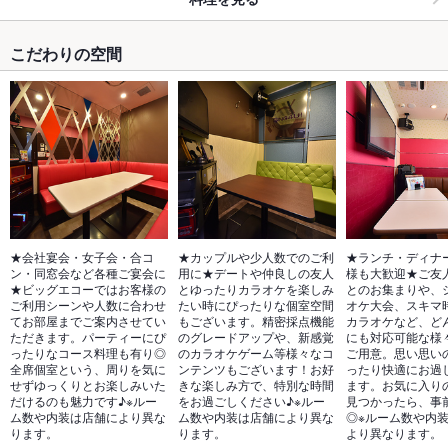
こだわりの空間
★会社宴会・女子会・合コ
★カップルや少人数でのご利
★ランチ・ディナ
ン・同窓会など各種ご宴会に
用に★デートや仲良しの友人
様も大歓迎★ご友
★ビッグエコーではお客様の
とゆったりカラオケを楽しみ
とのお集まりや、
ご利用シーンや人数に合わせ
たい時にぴったりな個室空間
オケ大会、スキマ
てお部屋までご案内させてい
もございます。精密採点機能
カラオケなど、ど
ただきます。パーティーにぴ
のグレードアップや、新感覚
にも対応可能な様
ったりなコース料理も有り◎
のカラオケゲーム等様々なコ
ご用意。思い思い
全席個室という、周りを気に
ンテンツもございます！お好
ったり快適にお過
せずゆっくりとお楽しみいた
きな楽しみ方で、特別な時間
ます。お気に入り
だけるのも魅力です♪※ルー
をお過ごしください♪※ルー
見つかったら、事
ム数や内装は店舗により異な
ム数や内装は店舗により異な
◎※ルーム数や内
ります。
ります。
より異なります。