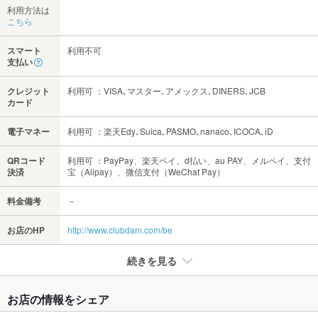
利用方法は
こちら
スマート
利用不可
支払い
クレジット
利用可 ：VISA､マスター､アメックス､DINERS､JCB
カード
電子マネー
利用可 ：楽天Edy､Suica､PASMO､nanaco､ICOCA､iD
QRコード
利用可 ：PayPay、楽天ペイ、d払い、au PAY、メルペイ、支付
決済
宝（Alipay）、微信支付（WeChat Pay）
料金備考
－
お店のHP
http://www.clubdam.com/be
続きを見る
たばこ
お店の情報をシェア
禁煙・喫煙
全席禁煙