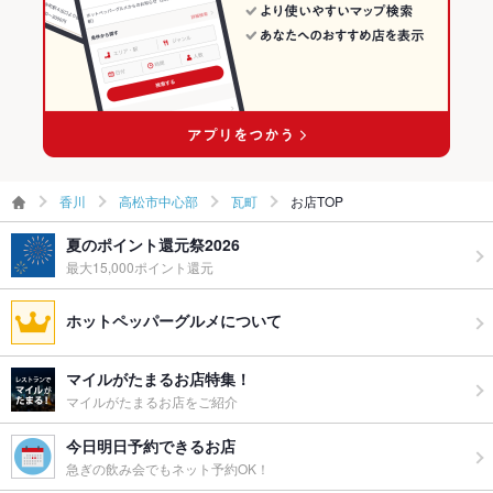
お酒
カクテル充実
お子様連れ
お子様連れOK ：保護者同伴で23時まででございます。
ウェディン
各種パーティーや結婚式の2次会などもお手伝い致します。お気
グパーティ
軽にご相談ください。
ー二次会
香川
高松市中心部
瓦町
お店TOP
備考
－
夏のポイント還元祭2026
最大15,000ポイント還元
ホットペッパーグルメについて
マイルがたまるお店特集！
マイルがたまるお店をご紹介
今日明日予約できるお店
急ぎの飲み会でもネット予約OK！