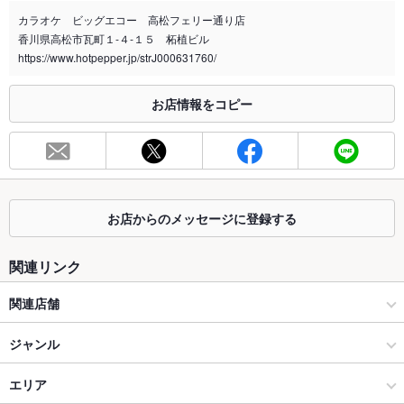
喫煙専用ブースがございます。
カラオケ ビッグエコー 高松フェリー通り店
香川県高松市瓦町１‐４‐１５ 柘植ビル
喫煙専用室
あり
https://www.hotpepper.jp/strJ000631760/
※2020年4月1日～受動喫煙対策に関する法律が施行されています。正しい情報はお店へお問い
合わせください。
お店情報をコピー
お席
総席数
31席(※ルーム数)
最大宴会収
18人
容人数
お店からのメッセージに登録する
個室
なし
関連リンク
座敷
なし
関連店舗
掘りごたつ
なし
ビッグエコー
ジャンル
カウンター
なし
カラオケ・パーティ
エリア
ソファー
なし