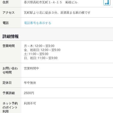
住所
香川県高松市瓦町１‐４‐１５ 柘植ビル
アクセス
瓦町駅より北に徒歩３分。居酒屋まる家の横です
電話
電話番号を表示する
詳細情報
営業時間
月～木: 12:00～翌3:00
金、祝前日: 12:00～翌5:00
土: 11:00～翌5:00
日、祝日: 11:00～翌3:00
お問い合わ
営業時間中
せ時間
定休日
年中無休
予算詳細
2500円
ネット予約
利用不可
のポイント
利用