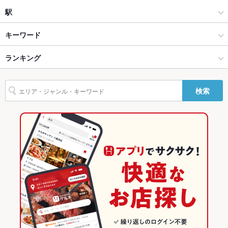
カラオケ
瓦町
駅
テラス席
なし
貸切
貸切不可
高松市中心部 × カラオケ・パーティ
瓦町 × カラオケ・パーティ
瓦町駅
キーワード
設備
高松市中心部 × カラオケ
瓦町 × カラオケ
ランキング
パスタ
ピザ
Wi-Fi
あり
瓦町駅 × カラオケ・パーティ
香川
香川のグルメランキング
バリアフリ
なし
検索
ー
瓦町駅 × カラオケ
香川 × カラオケ・パーティ
高松市中心部のグルメランキング
駐車場
なし
香川 × カラオケ
瓦町のグルメランキング
カラオケ設
あり
備
その他設備
プロジェクターあり。
その他
飲み放題
あり
食べ放題
なし