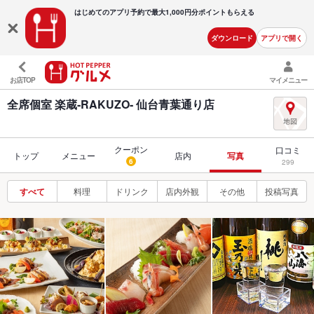
はじめてのアプリ予約で最大
1,000円分ポイントもらえる
ダウンロード
アプリで開く
お店TOP
マイメニュー
全席個室 楽蔵‐RAKUZO‐ 仙台青葉通り店
クーポン
口コミ
トップ
メニュー
店内
写真
6
299
すべて
料理
ドリンク
店内外観
その他
投稿写真