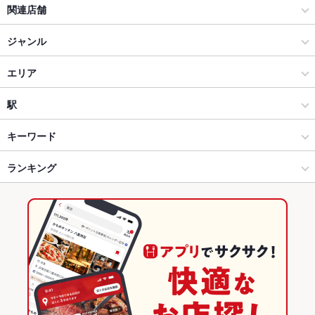
関連店舗
楽蔵
ジャンル
カラオケ ビッグエコー 仙台青葉通り店
居酒屋
エリア
カラオケ ビッグエコー 仙台駅前店
和風
仙台駅
駅
カラオケ ビッグエコー 仙台一番町店
仙台市 × 居酒屋
仙台駅 × 居酒屋
あおば通駅
キーワード
仙台市 × 和風
仙台駅 × 和風
仙台駅
ランキング
からあげ
お茶漬け
炉ばた焼き・炙り焼き
エビ料理
刺身
にんにく料理
フライドポテト
ソーセージ
すき焼き
うどん
天ぷら
天丼
焼きそば
仙台駅 × 居酒屋
仙台駅 × 和食
宮城のグルメランキング
レバー
つくね
鶏皮
もつ鍋
ステーキ
ピザ
ケーキ
デザート
仙台駅 × 和風
仙台駅 × 和食全般
宮城の居酒屋ランキング
チーズケーキ
和食
宮城
仙台市のグルメランキング
和食全般
宮城 × 居酒屋
仙台市の居酒屋ランキング