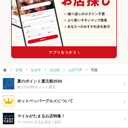
仙台市 × 和食
宮城 × 和風
仙台駅のグルメランキング
仙台市 × 和食全般
宮城 × 和食
仙台駅の居酒屋ランキング
仙台駅 × 和食
宮城 × 和食全般
仙台駅 × 和食全般
宮城
仙台市
仙台駅
お店TOP
写真
夏のポイント還元祭2026
最大15,000ポイント還元
ホットペッパーグルメについて
マイルがたまるお店特集！
マイルがたまるお店をご紹介