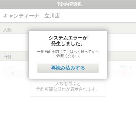
予約内容選択
キャンティーナ 立川店
人数
システムエラーが
発生しました。
一度画面を閉じてしばらく経ってから
ご利用ください。
日付
前月
翌月
再読み込みする
月
火
水
木
金
土
日
人数を選ぶと
予約可能な日付が表示されます。