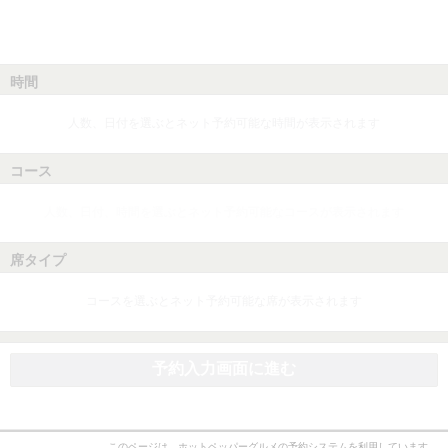
時間
人数、日付を選ぶとネット予約可能な時間が表示されます
コース
人数、日付、時間を選ぶとネット予約可能なコースが表示されます
席タイプ
コースを選ぶとネット予約可能な席が表示されます
予約入力画面に進む
このページは、ホットペッパーグルメの予約システムを利用しています。