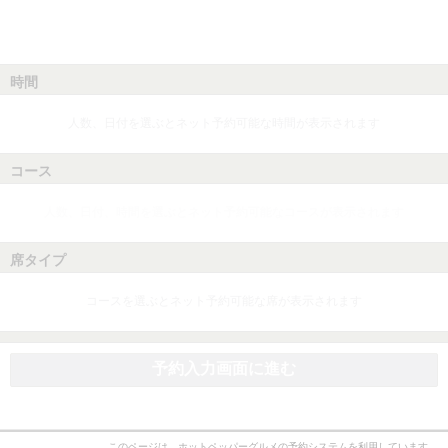
時間
人数、日付を選ぶとネット予約可能な時間が表示されます
コース
人数、日付、時間を選ぶとネット予約可能なコースが表示されます
席タイプ
コースを選ぶとネット予約可能な席が表示されます
予約入力画面に進む
このページは、ホットペッパーグルメの予約システムを利用しています。