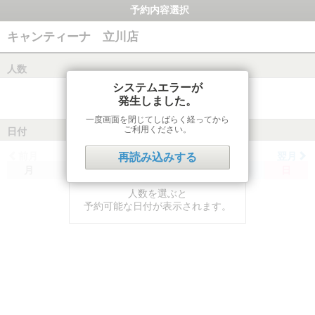
予約内容選択
キャンティーナ 立川店
人数
システムエラーが
発生しました。
一度画面を閉じてしばらく経ってから
ご利用ください。
日付
前月
翌月
再読み込みする
月
火
水
木
金
土
日
人数を選ぶと
予約可能な日付が表示されます。