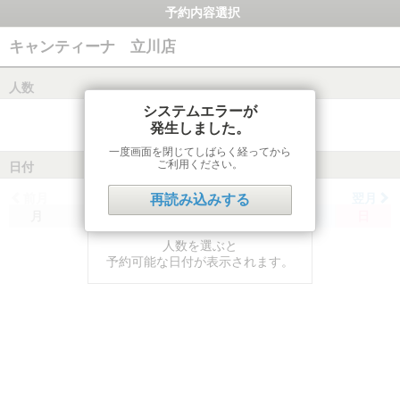
予約内容選択
キャンティーナ 立川店
人数
システムエラーが
発生しました。
一度画面を閉じてしばらく経ってから
ご利用ください。
日付
前月
翌月
再読み込みする
月
火
水
木
金
土
日
人数を選ぶと
予約可能な日付が表示されます。