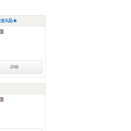
理全5品★
詳細