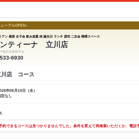
ューアルOPEN♪
アン 個室 女子会 飲み放題 肉 誕生日 ランチ 貸切 二次会 喫煙スペース
ンティーナ 立川店
ーなたちかわてん
-533-6930
立川店 コース
026年06月10日（水）
指定なし
ス
予約できるコースは見つかりませんでした。条件を変えて再検索いただくか、電話