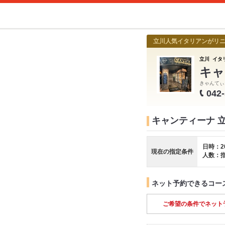
立川人気イタリアンがリニ
立川 イタリ
キャ
きゃんてぃ
042
キャンティーナ 
日時：2
現在の指定条件
人数：
ネット予約できるコー
ご希望の条件でネット