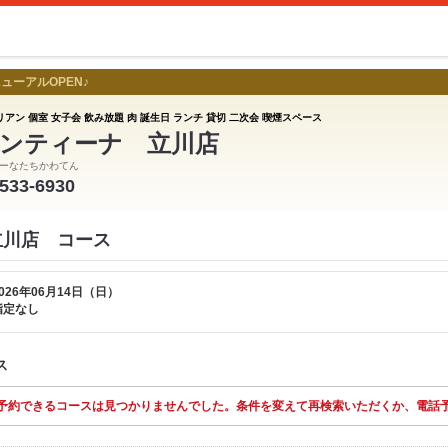
ューアルOPEN♪
アン 個室 女子会 飲み放題 肉 誕生日 ランチ 貸切 二次会 喫煙スペース
ンティーナ 立川店
ーなたちかわてん
-533-6930
立川店 コース
026年06月14日（日）
指定なし
ス
予約できるコースは見つかりませんでした。条件を変えて再検索いただくか、電話