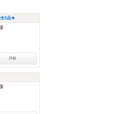
理全5品★
詳細