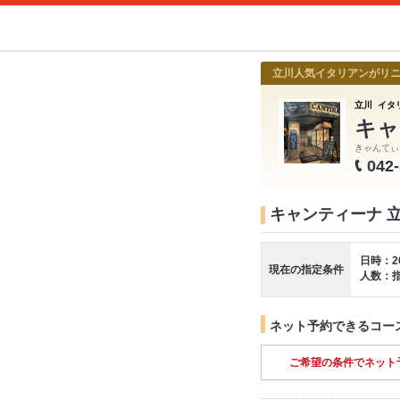
立川人気イタリアンがリニ
立川 イタリ
キャ
きゃんてぃ
042
キャンティーナ 
日時：2
現在の指定条件
人数：
ネット予約できるコー
ご希望の条件でネット