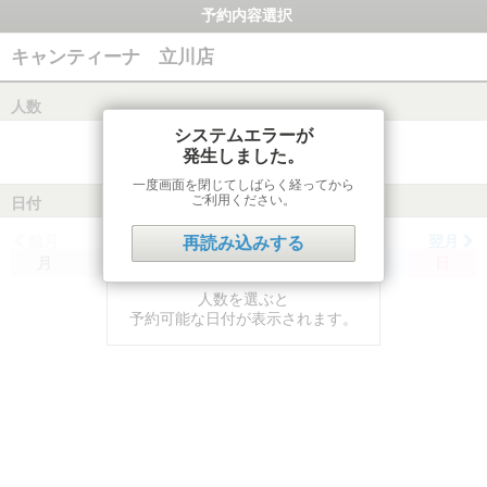
予約内容選択
キャンティーナ 立川店
人数
システムエラーが
発生しました。
一度画面を閉じてしばらく経ってから
ご利用ください。
日付
前月
翌月
再読み込みする
月
火
水
木
金
土
日
人数を選ぶと
予約可能な日付が表示されます。