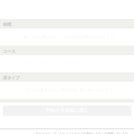
時間
人数、日付を選ぶとネット予約可能な時間が表示されます
コース
人数、日付、時間を選ぶとネット予約可能なコースが表示されます
席タイプ
コースを選ぶとネット予約可能な席が表示されます
予約入力画面に進む
このページは、ホットペッパーグルメの予約システムを利用しています。