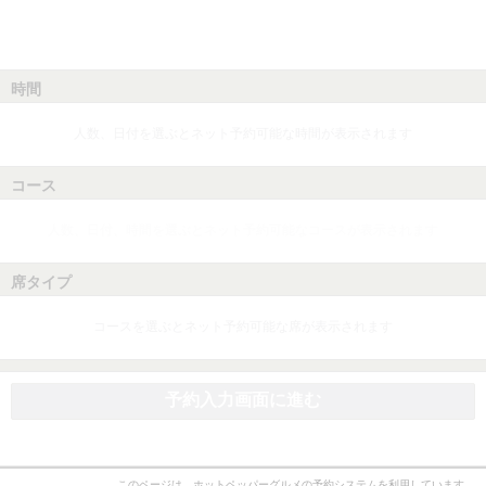
時間
人数、日付を選ぶとネット予約可能な時間が表示されます
コース
人数、日付、時間を選ぶとネット予約可能なコースが表示されます
席タイプ
コースを選ぶとネット予約可能な席が表示されます
予約入力画面に進む
このページは、ホットペッパーグルメの予約システムを利用しています。