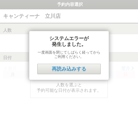
予約内容選択
キャンティーナ 立川店
人数
システムエラーが
発生しました。
一度画面を閉じてしばらく経ってから
ご利用ください。
日付
前月
翌月
再読み込みする
月
火
水
木
金
土
日
人数を選ぶと
予約可能な日付が表示されます。