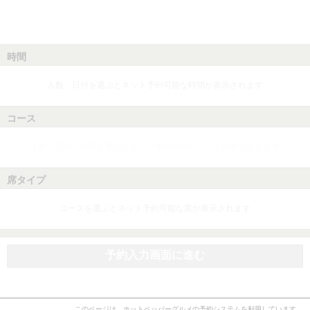
時間
人数、日付を選ぶとネット予約可能な時間が表示されます
コース
人数、日付、時間を選ぶとネット予約可能なコースが表示されます
席タイプ
コースを選ぶとネット予約可能な席が表示されます
予約入力画面に進む
このページは、ホットペッパーグルメの予約システムを利用しています。