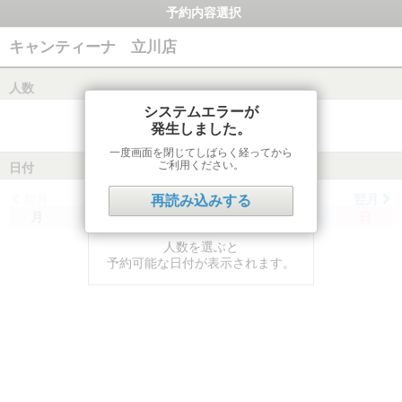
予約内容選択
キャンティーナ 立川店
人数
システムエラーが
発生しました。
一度画面を閉じてしばらく経ってから
ご利用ください。
日付
前月
翌月
再読み込みする
月
火
水
木
金
土
日
人数を選ぶと
予約可能な日付が表示されます。