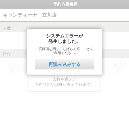
予約内容選択
キャンティーナ 立川店
人数
システムエラーが
発生しました。
一度画面を閉じてしばらく経ってから
ご利用ください。
日付
前月
翌月
再読み込みする
月
火
水
木
金
土
日
人数を選ぶと
予約可能な日付が表示されます。