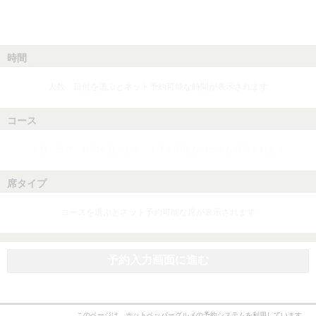
時間
人数、日付を選ぶとネット予約可能な時間が表示されます
コース
人数、日付、時間を選ぶとネット予約可能なコースが表示されます
席タイプ
コースを選ぶとネット予約可能な席が表示されます
予約入力画面に進む
このページは、ホットペッパーグルメの予約システムを利用しています。