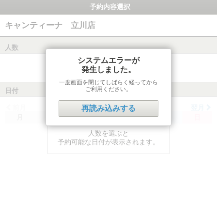
予約内容選択
キャンティーナ 立川店
人数
システムエラーが
発生しました。
一度画面を閉じてしばらく経ってから
ご利用ください。
日付
前月
翌月
再読み込みする
月
火
水
木
金
土
日
人数を選ぶと
予約可能な日付が表示されます。