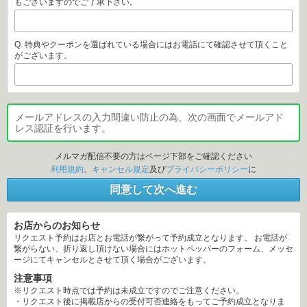
もございますのでご了承下さい。
Q. 特典やクーポンを選ばれている場合にはお電話にて確認させて頂くこと
がございます。
メールアドレスの入力間違い防止の為、次の画面でメールアド
レス認証を行います。
メルマガ配信不要の方はページ下部をご確認ください
利用規約
、
キャンセル規定
及び 
プライバシーポリシー
 に 
同意して次へ進む
お店からのお知らせ
リクエスト予約はお店とお電話が繋がって予約成立となります。 お電話が
繋がらない、折り返し頂けない場合にはホットペッパーのフォーム、メッセ
ージにてキャンセルとさせて頂く場合がございます。
注意事項
※リクエスト時点では予約は未成立ですのでご注意ください。
・リクエスト後に掲載店からの受付可否連絡をもってご予約成立となりま