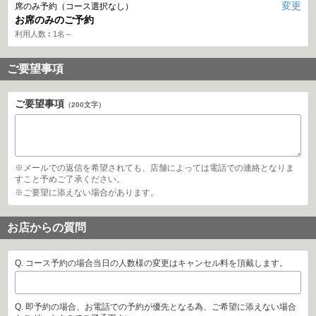
変更
席のみ予約（コース選択なし）
 お席のみのご予約
利用人数
1名～
ご要望事項
ご要望事項
（200文字）
 ※メールでの返信を希望されても、店舗によっては電話での連絡となりま
すこと予めご了承ください。 
 ※ご要望に添えない場合があります。 
お店からの質問
Q. コース予約の場合当日の人数様の変更はキャンセル料を頂戴します。
Q. 即予約の場合、お電話での予約が優先となる為、ご希望に添えない場合