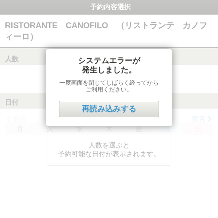
予約内容選択
RISTORANTE CANOFILO （リストランテ カノフ
ィーロ）
人数
システムエラーが
発生しました。
一度画面を閉じてしばらく経ってから
ご利用ください。
日付
再読み込みする
前月
翌月
月
火
水
木
金
土
日
人数を選ぶと
予約可能な日付が表示されます。