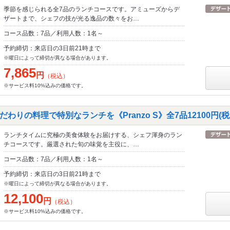
季節を感じられる全7品のランチコースです。アミューズからデ
ザートまで、シェフの技が光る逸品の数々をお…
コース品数：7品／利用人数：1名～
予約締切：来店日の3日前21時まで
※曜日によって締切が異なる場合があります。
7,865
円
（税込）
※サービス料10%込みの価格です。
わりの料理で特別なランチを《Pranzo S》全7品12100円(税
ランチタイムに究極の美食体験をお届けする、シェフ渾身のラン
チコースです。厳選された旬の味覚を主役に、…
コース品数：7品／利用人数：1名～
予約締切：来店日の3日前21時まで
※曜日によって締切が異なる場合があります。
12,100
円
（税込）
※サービス料10%込みの価格です。