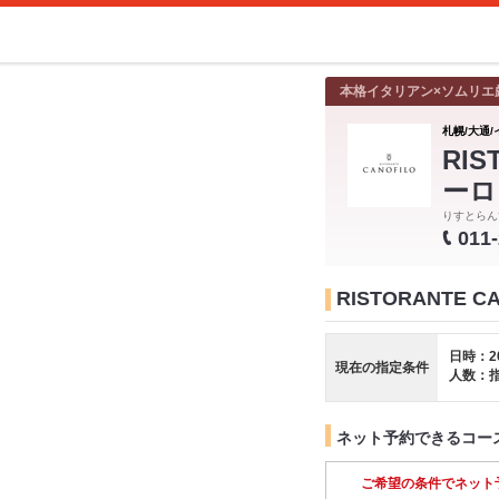
本格イタリアン×ソムリエ
札幌/大通/
RI
ーロ
りすとらん
011
RISTORANTE
日時：2
現在の指定条件
人数：
ネット予約できるコー
ご希望の条件でネット