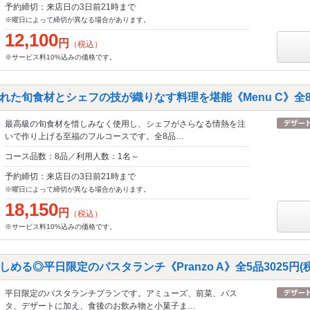
予約締切：来店日の3日前21時まで
※曜日によって締切が異なる場合があります。
12,100
円
（税込）
※サービス料10%込みの価格です。
た旬食材とシェフの技が織りなす料理を堪能《Menu C》全8品1
最高級の旬食材を惜しみなく使用し、シェフがさらなる情熱を注
いで作り上げる至福のフルコースです。全8品…
コース品数：8品／利用人数：1名～
予約締切：来店日の3日前21時まで
※曜日によって締切が異なる場合があります。
18,150
円
（税込）
※サービス料10%込みの価格です。
める◎平日限定のパスタランチ《Pranzo A》全5品3025円(
平日限定のパスタランチプランです。アミューズ、前菜、パス
タ、デザートに加え、食後のお飲み物と小菓子ま…