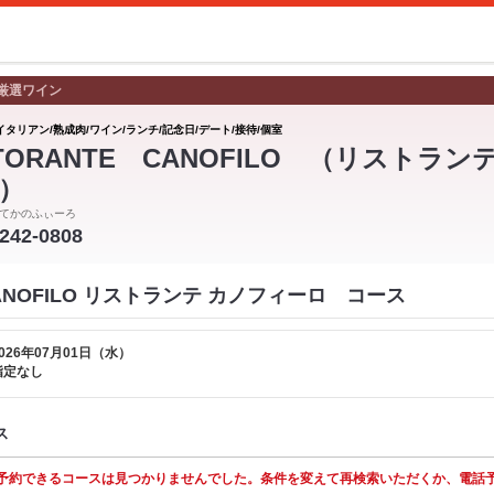
厳選ワイン
イタリアン/熟成肉/ワイン/ランチ/記念日/デート/接待/個室
STORANTE CANOFILO （リストラ
）
てかのふぃーろ
-242-0808
 CANOFILO リストランテ カノフィーロ コース
026年07月01日（水）
指定なし
ス
予約できるコースは見つかりませんでした。条件を変えて再検索いただくか、電話