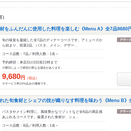
可）
をふんだんに使用した料理を楽しむ《Menu A》全7品9680円
旬の味覚を凝縮した全7品のディナーコースです。アミューズか
ら始まり、前菜2品、パスタ、メイン、デザー…
コース品数：7品／利用人数：1名～
予約締切：来店日の3日前21時まで
※曜日によって締切が異なる場合があります。
9,680
円
（税込）
※サービス料10%込みの価格です。
た旬食材とシェフの技が織りなす料理を味わう《Menu B》全8品
パスタやメイン料理に、風味豊かなリゾットなど全8品の満足感
あふれるコースです。厳選された食材が、シェ…
コース品数：8品／利用人数：1名～