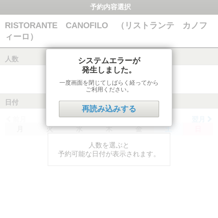
予約内容選択
RISTORANTE CANOFILO （リストランテ カノフ
ィーロ）
人数
システムエラーが
発生しました。
一度画面を閉じてしばらく経ってから
ご利用ください。
日付
再読み込みする
前月
翌月
月
火
水
木
金
土
日
人数を選ぶと
予約可能な日付が表示されます。