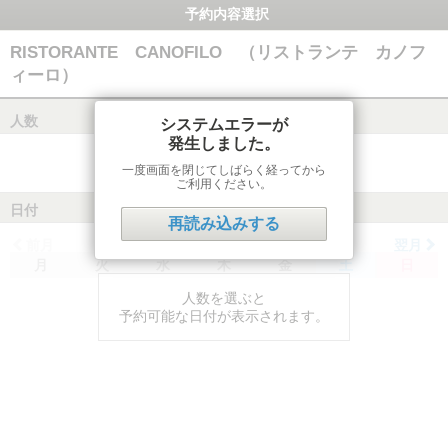
予約内容選択
RISTORANTE CANOFILO （リストランテ カノフ
ィーロ）
人数
システムエラーが
発生しました。
一度画面を閉じてしばらく経ってから
ご利用ください。
日付
再読み込みする
前月
翌月
月
火
水
木
金
土
日
人数を選ぶと
予約可能な日付が表示されます。