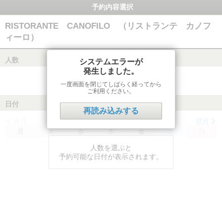
予約内容選択
RISTORANTE CANOFILO （リストランテ カノフ
ィーロ）
人数
システムエラーが
発生しました。
一度画面を閉じてしばらく経ってから
ご利用ください。
日付
再読み込みする
前月
翌月
月
火
水
木
金
土
日
人数を選ぶと
予約可能な日付が表示されます。