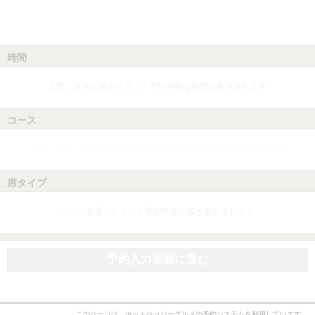
時間
人数、日付を選ぶとネット予約可能な時間が表示されます
コース
人数、日付、時間を選ぶとネット予約可能なコースが表示されます
席タイプ
コースを選ぶとネット予約可能な席が表示されます
予約入力画面に進む
このページは、ホットペッパーグルメの予約システムを利用しています。