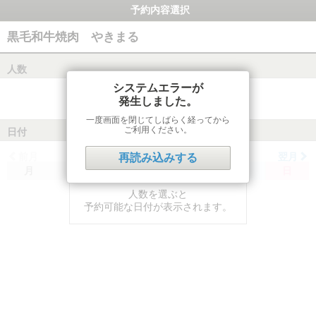
予約内容選択
黒毛和牛焼肉 やきまる
人数
システムエラーが
発生しました。
一度画面を閉じてしばらく経ってから
ご利用ください。
日付
前月
翌月
再読み込みする
月
火
水
木
金
土
日
人数を選ぶと
予約可能な日付が表示されます。