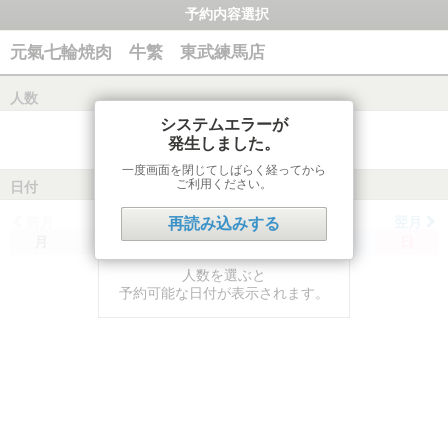
予約内容選択
元氣七輪焼肉 牛繁 東武練馬店
人数
システムエラーが
発生しました。
一度画面を閉じてしばらく経ってから
ご利用ください。
日付
前月
翌月
再読み込みする
月
火
水
木
金
土
日
人数を選ぶと
予約可能な日付が表示されます。