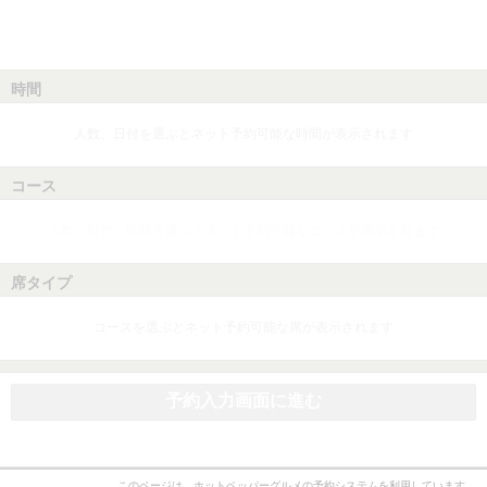
時間
人数、日付を選ぶとネット予約可能な時間が表示されます
コース
人数、日付、時間を選ぶとネット予約可能なコースが表示されます
席タイプ
コースを選ぶとネット予約可能な席が表示されます
予約入力画面に進む
このページは、ホットペッパーグルメの予約システムを利用しています。