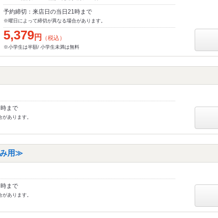
予約締切：来店日の当日21時まで
※曜日によって締切が異なる場合があります。
5,379
円
（税込）
※小学生は半額/ 小学生未満は無料
1時まで
合があります。
み用≫
1時まで
合があります。