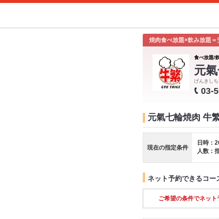
焼肉食べ放題×飲み放題＝
食べ放題/
元氣
げんきしち
03-
元氣七輪焼肉 牛
日時：2
現在の指定条件
人数：
ネット予約できるコー
ご希望の条件でネット