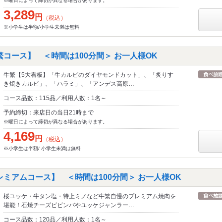
※曜日によって締切が異なる場合があります。
3,289
円
（税込）
※小学生は半額/小学生未満は無料
コース】 ＜時間は100分間＞ お一人様OK
牛繁【5大看板】「牛カルビのダイヤモンドカット」、「炙りす
き焼きカルビ」、「ハラミ」、「アンデス高原…
コース品数：115品／利用人数：1名～
予約締切：来店日の当日21時まで
※曜日によって締切が異なる場合があります。
4,169
円
（税込）
※小学生は半額/ 小学生未満は無料
レミアムコース】 ＜時間は100分間＞ お一人様OK
桜ユッケ・牛タン塩・特上ミノなど牛繁自慢のプレミアム焼肉を
堪能！石焼チーズビビンバやユッケジャンラー…
コース品数：120品／利用人数：1名～