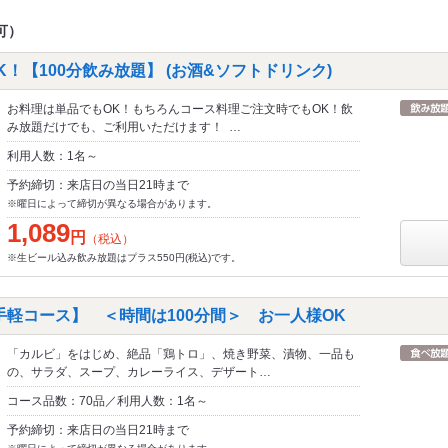
可）
！【100分飲み放題】 (お酒&ソフトドリンク)
お料理は単品でもOK！もちろんコース料理ご注文時でもOK！飲
み放題だけでも、ご利用いただけます！ …
利用人数：1名～
予約締切：来店日の当日21時まで
※曜日によって締切が異なる場合があります。
1,089
円
（税込）
※生ビール込み飲み放題はプラス550円(税込)です。
手軽コース】 ＜時間は100分間＞ お一人様OK
「カルビ」をはじめ、絶品「鶏トロ」、焼き野菜、漬物、一品も
の、サラダ、スープ、カレーライス、デザート…
コース品数：70品／利用人数：1名～
予約締切：来店日の当日21時まで