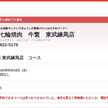
安心価格で大満足
飲み放題/ギュウシゲ/ぎゅうしげ/家族/グルメ/おすすめ/ディナー
七輪焼肉 牛繁 東武練馬店
りんやきにく ぎゅうしげ とうぶねりまてん
5922-5178
繁 東武練馬店 コース
026年06月18日（木）
指定なし
ス
予約できるコースは見つかりませんでした。条件を変えて再検索いただくか、電話