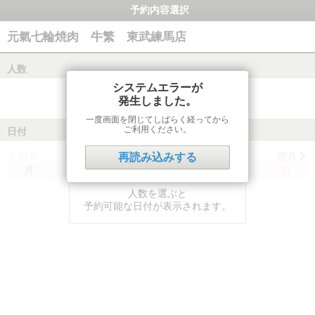
予約内容選択
元氣七輪焼肉 牛繁 東武練馬店
人数
システムエラーが
発生しました。
一度画面を閉じてしばらく経ってから
ご利用ください。
日付
前月
翌月
再読み込みする
月
火
水
木
金
土
日
人数を選ぶと
予約可能な日付が表示されます。