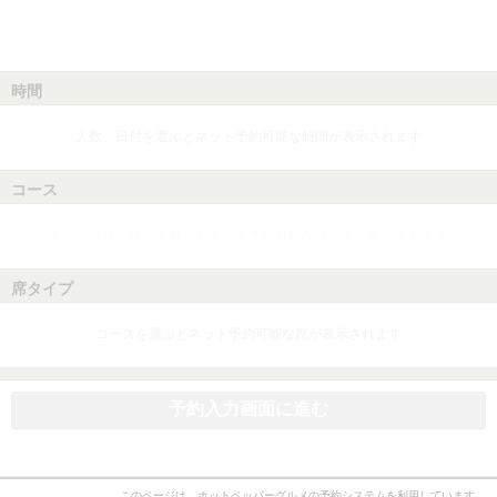
時間
人数、日付を選ぶとネット予約可能な時間が表示されます
コース
人数、日付、時間を選ぶとネット予約可能なコースが表示されます
席タイプ
コースを選ぶとネット予約可能な席が表示されます
予約入力画面に進む
このページは、ホットペッパーグルメの予約システムを利用しています。