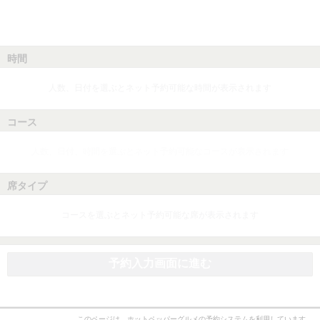
時間
人数、日付を選ぶとネット予約可能な時間が表示されます
コース
人数、日付、時間を選ぶとネット予約可能なコースが表示されます
席タイプ
コースを選ぶとネット予約可能な席が表示されます
予約入力画面に進む
このページは、ホットペッパーグルメの予約システムを利用しています。