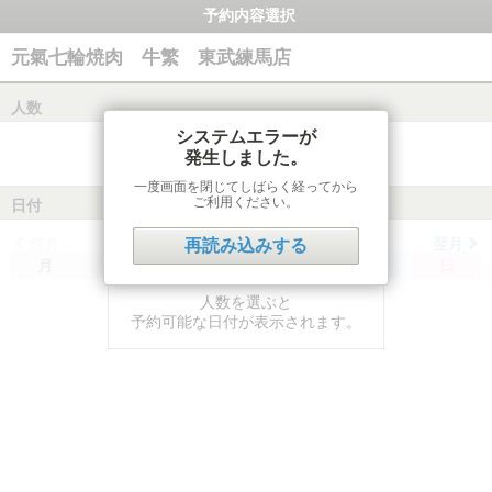
予約内容選択
元氣七輪焼肉 牛繁 東武練馬店
人数
システムエラーが
発生しました。
一度画面を閉じてしばらく経ってから
ご利用ください。
日付
前月
翌月
再読み込みする
月
火
水
木
金
土
日
人数を選ぶと
予約可能な日付が表示されます。