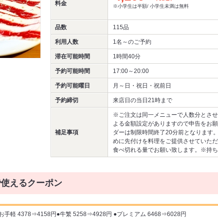
料金
※小学生は半額/ 小学生未満は無料
品数
115品
利用人数
1名～
のご予約
滞在可能時間
1時間40分
予約可能時間
17:00～20:00
予約可能曜日
月～日・祝日・祝前日
予約締切
来店日の当日21時まで
※ご注文は同一メニューで人数分とさせ
よる金額設定がありますので申告をお願
補足事項
ダーは制限時間終了20分前となります
めに先付けを料理をご提供させていただ
食べ切れる量でお願い致します。※持ち
で使えるクーポン
軽 4378⇒4158円●牛繁 5258⇒4928円 ●プレミアム 6468⇒6028円