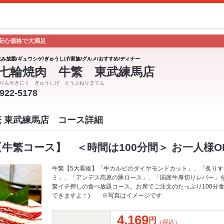
安心価格で大満足
飲み放題/ギュウシゲ/ぎゅうしげ/家族/グルメ/おすすめ/ディナー
七輪焼肉 牛繁 東武練馬店
りんやきにく ぎゅうしげ とうぶねりまてん
5922-5178
繁 東武練馬店 コース詳細
牛繁コース】 ＜時間は100分間＞ お一人様O
牛繁【5大看板】「牛カルビのダイヤモンドカット」、「炙り
ミ」、「アンデス高原の豚ロース」、「国産牛厚切りレバー」
繁イチ押しの食べ放題コース。お席でご注文のたっぷり100分食
できますよ！) ※写真はイメージです
4,169
円
（税込）