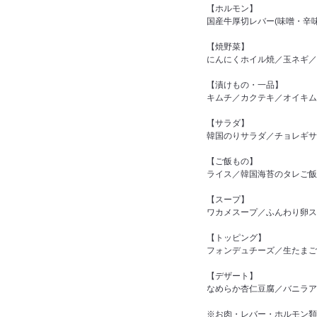
【ホルモン】
国産牛厚切レバー(味噌・辛
【焼野菜】
にんにくホイル焼／玉ネギ／
【漬けもの・一品】
キムチ／カクテキ／オイキム
【サラダ】
韓国のりサラダ／チョレギサ
【ご飯もの】
ライス／韓国海苔のタレご飯
【スープ】
ワカメスープ／ふんわり卵ス
【トッピング】
フォンデュチーズ／生たまご
【デザート】
なめらか杏仁豆腐／バニラア
※お肉・レバー・ホルモン類