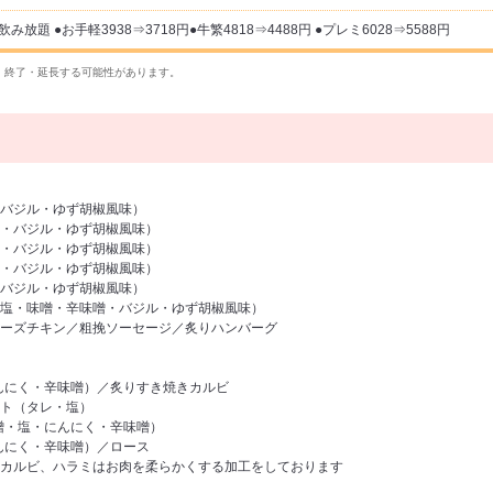
題 ●お手軽3938⇒3718円●牛繁4818⇒4488円 ●プレミ6028⇒5588円
・終了・延長する可能性があります。
バジル・ゆず胡椒風味）
・バジル・ゆず胡椒風味）
・バジル・ゆず胡椒風味）
・バジル・ゆず胡椒風味）
バジル・ゆず胡椒風味）
塩・味噌・辛味噌・バジル・ゆず胡椒風味）
ーズチキン／粗挽ソーセージ／炙りハンバーグ
んにく・辛味噌）／炙りすき焼きカルビ
ト（タレ・塩）
噌・塩・にんにく・辛味噌）
んにく・辛味噌）／ロース
カルビ、ハラミはお肉を柔らかくする加工をしております