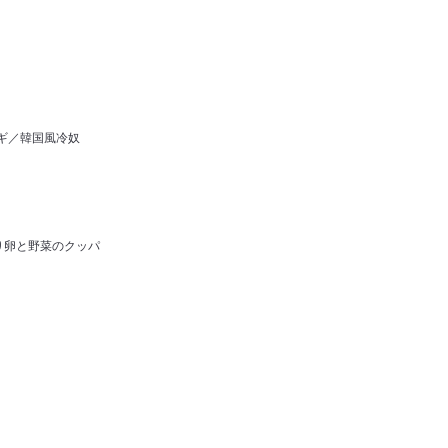
ギ／韓国風冷奴
り卵と野菜のクッパ