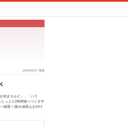
2026/02/27 更新
K
すき焼きカルビ」、「ハラ
をたっぷり2時間食べつくす牛
べ放題！(飲み放題もお付け