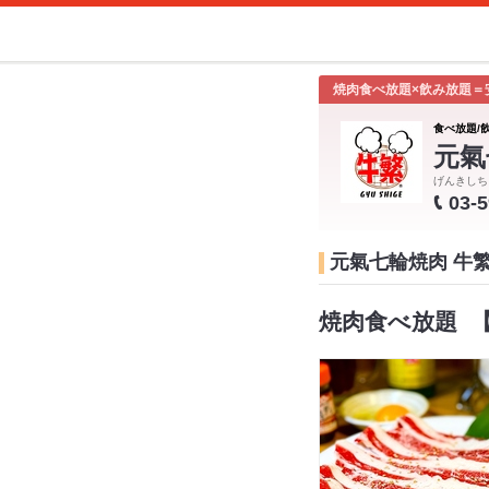
焼肉食べ放題×飲み放題＝
食べ放題/
元氣
げんきしち
03-
元氣七輪焼肉 牛
焼肉食べ放題 【