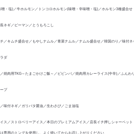
味噌・塩)／牛ホルモン／トンコロホルモン(味噌・辛味噌・塩)／ホルモン3種盛合せ
長ネギ／ピーマン／とうもろこし
チ／キムチ盛合せ／もやしナムル／青菜ナムル／ナムル盛合せ／韓国のり／味付ネ
ラダ
／焼肉用TKG～たまごかけご飯～／ビビンバ／焼肉用カレーライス(中辛)／ふんわ
ープ
／味付ネギ／ガリバタ醤油／生わさび／ごま油塩
イス／ストロベリーアイス／本日のプレミアムアイス／店長イチ押しシャーベット
は専用のトングを使用し、よく焼いてからお召し上がりください