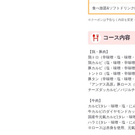
食べ放題&ソフトドリンク飲み放
※クーポンは予告なく内容を変更
コース内容
【鶏・豚肉】
鶏トロ（辛味噌・塩・味噌・
鶏カルビ（塩・味噌・辛味噌
豚カルビ（塩・味噌・辛味噌
トントロ（塩・味噌・辛味噌
豚タン（辛味噌・塩・味噌・
『アンデス高原』豚ロース（
チーズダッカルビ／バジルチ
【牛肉】
カルビ(タレ・味噌・塩・に
牛カルビのダイヤモンドカッ
国産牛元氣カルビ(タレ・味
ハラミ(タレ・味噌・塩・に
※ロースは赤身を使用、元氣