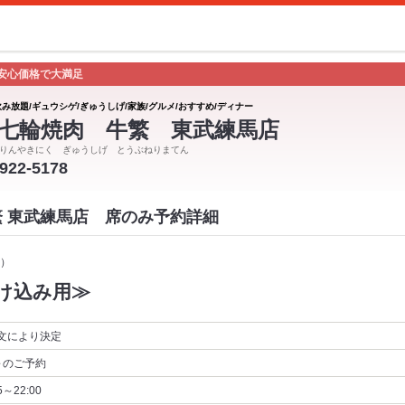
安心価格で大満足
飲み放題/ギュウシゲ/ぎゅうしげ/家族/グルメ/おすすめ/ディナー
七輪焼肉 牛繁 東武練馬店
りんやきにく ぎゅうしげ とうぶねりまてん
5922-5178
繁 東武練馬店 席のみ予約詳細
）
け込み用≫
文により決定
～
のご予約
5～22:00