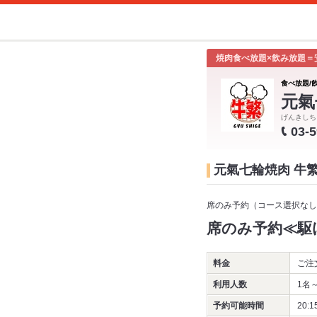
焼肉食べ放題×飲み放題＝
食べ放題/
元氣
げんきしち
03-
元氣七輪焼肉 牛
席のみ予約（コース選択なし
席のみ予約≪駆
料金
ご注
利用人数
1名
予約可能時間
20:1