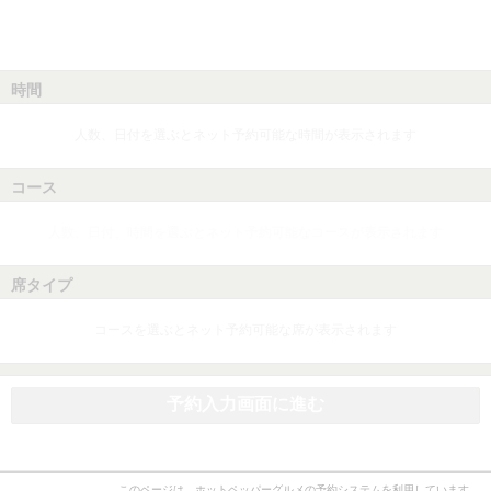
時間
人数、日付を選ぶとネット予約可能な時間が表示されます
コース
人数、日付、時間を選ぶとネット予約可能なコースが表示されます
席タイプ
コースを選ぶとネット予約可能な席が表示されます
予約入力画面に進む
このページは、ホットペッパーグルメの予約システムを利用しています。