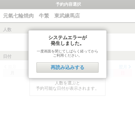
予約内容選択
元氣七輪焼肉 牛繁 東武練馬店
人数
システムエラーが
発生しました。
一度画面を閉じてしばらく経ってから
ご利用ください。
日付
前月
翌月
再読み込みする
月
火
水
木
金
土
日
人数を選ぶと
予約可能な日付が表示されます。