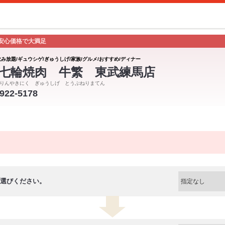
安心価格で大満足
飲み放題/ギュウシゲ/ぎゅうしげ/家族/グルメ/おすすめ/ディナー
七輪焼肉 牛繁 東武練馬店
りんやきにく ぎゅうしげ とうぶねりまてん
5922-5178
選びください。