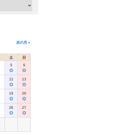
次の月 »
土
日
5
6
◎
◎
1
12
13
◎
◎
8
19
20
◎
◎
5
26
27
◎
◎