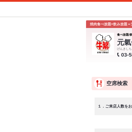
焼肉食べ放題×飲み放題＝
食べ放題/
元氣
げんきしち
03-
空席検索
１．ご来店人数をお