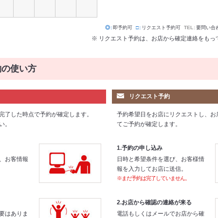
◎
即予約可
□
リクエスト予約可
TEL
要問い合
※ リクエスト予約は、お店から確定連絡をもっ
約の使い方
リクエスト予約
完了した時点で予約が確定します。
予約希望日をお店にリクエストし、お
い。
てご予約が確定します。
1.予約の申し込み
、お客情報
日時と希望条件を選び、お客様情
報を入力してお店に送信。
※まだ予約は完了していません。
2.お店から確認の連絡が来る
要はありま
電話もしくはメールでお店から確