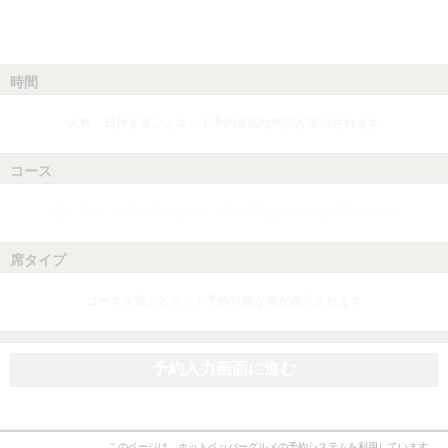
時間
人数、日付を選ぶとネット予約可能な時間が表示されます
コース
人数、日付、時間を選ぶとネット予約可能なコースが表示されます
席タイプ
コースを選ぶとネット予約可能な席が表示されます
予約入力画面に進む
このページは、ホットペッパーグルメの予約システムを利用しています。