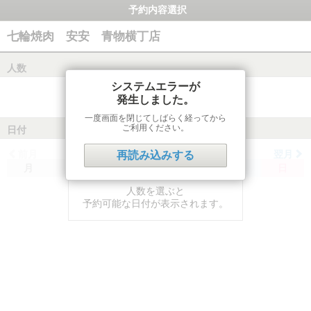
予約内容選択
七輪焼肉 安安 青物横丁店
人数
システムエラーが
発生しました。
一度画面を閉じてしばらく経ってから
ご利用ください。
日付
前月
翌月
再読み込みする
月
火
水
木
金
土
日
人数を選ぶと
予約可能な日付が表示されます。