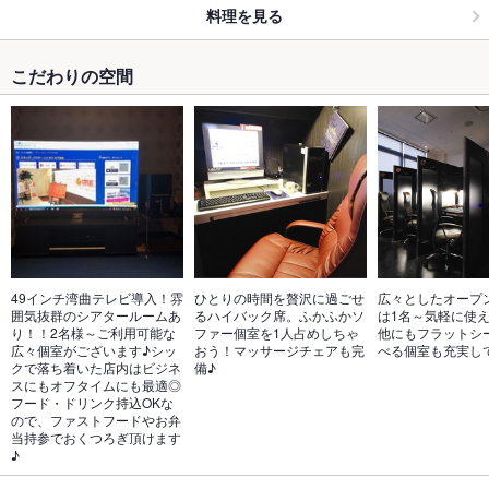
料理を見る
こだわりの空間
49インチ湾曲テレビ導入！雰
ひとりの時間を贅沢に過ごせ
広々としたオープ
囲気抜群のシアタールームあ
るハイバック席。ふかふかソ
は1名～気軽に使
り！！2名様～ご利用可能な
ファー個室を1人占めしちゃ
他にもフラットシ
広々個室がございます♪シッ
おう！マッサージチェアも完
べる個室も充実し
クで落ち着いた店内はビジネ
備♪
スにもオフタイムにも最適◎
フード・ドリンク持込OKな
ので、ファストフードやお弁
当持参でおくつろぎ頂けます
♪