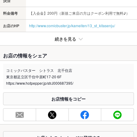
決済
料金備考
【入会金】200円（新規ご来店の方はクーポン利用で無料♪）
お店のHP
http://www.comicbuster.jp/kameiten/13_st_kitasenju/
続きを見る
たばこ
お店の情報をシェア
禁煙・喫煙
全席禁煙
喫煙室は、自動ドアにて仕切られております。たばこの匂わな
コミックバスター シトラス 北千住店
い店内で快適に過ごせます。
東京都足立区千住中居町17-20 6F
喫煙専用室
https://www.hotpepper.jp/strJ000687395/
あり
※2020年4月1日～受動喫煙対策に関する法律が施行されています。正しい情報はお店へお問い
お店情報をコピー
合わせください。
お席
総席数
75席
最大宴会収
4人