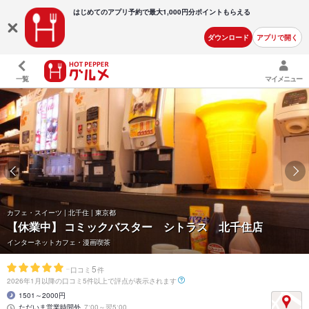
はじめてのアプリ予約で最大
1,000円分ポイントもらえる
ダウンロード
アプリで開く
一覧
マイメニュー
カフェ・スイーツ | 北千住 | 東京都
【休業中】
コミックバスター シトラス 北千住店
インターネットカフェ・漫画喫茶
-
5
口コミ
件
2026年1月以降の口コミ5件以上で評点が表示されます
1501～2000円
ただいま営業時間外
7:00～翌5:00