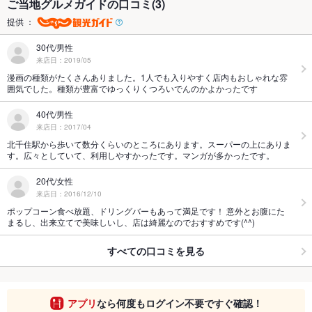
ご当地グルメガイドの口コミ(3)
提供 ：
30代/男性
来店日：2019/05
漫画の種類がたくさんありました。1人でも入りやすく店内もおしゃれな雰
囲気でした。種類が豊富でゆっくりくつろいでんのかよかったです
40代/男性
来店日：2017/04
北千住駅から歩いて数分くらいのところにあります。スーパーの上にありま
す。広々としていて、利用しやすかったです。マンガが多かったです。
20代/女性
来店日：2016/12/10
ポップコーン食べ放題、ドリングバーもあって満足です！ 意外とお腹にた
まるし、出来立てで美味しいし、店は綺麗なのでおすすめです(^^)
すべての口コミを見る
アプリ
なら何度もログイン不要ですぐ確認！