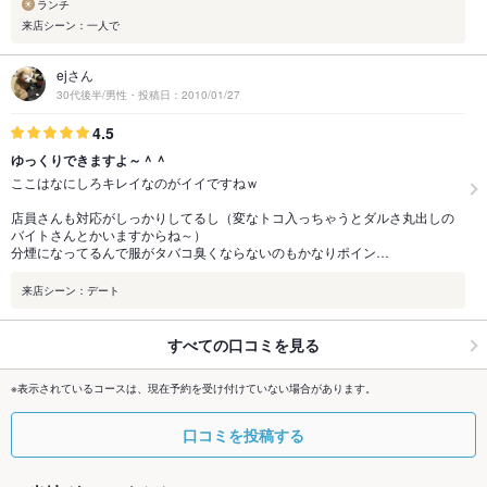
ランチ
来店シーン：一人で
ejさん
30代後半/男性・投稿日：2010/01/27
4.5
ゆっくりできますよ～＾＾
ここはなにしろキレイなのがイイですねｗ
店員さんも対応がしっかりしてるし（変なトコ入っちゃうとダルさ丸出しの
バイトさんとかいますからね～）
分煙になってるんで服がタバコ臭くならないのもかなりポイン…
来店シーン：デート
すべての口コミを見る
※表示されているコースは、現在予約を受け付けていない場合があります。
口コミを投稿する