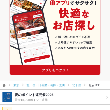
北千住・日暮里・葛飾・荒川のグルメランキング
駐車場
あり ：80台 ※利用時間分無料！
TV・プロジ
あり
北千住・日暮里・葛飾・荒川のカフェ・スイーツランキング
ェクタ
北千住のグルメランキング
その他設備
ヘアアイロンは、カール用・ストレート用ともにご用意してお
ります！
北千住のカフェ・スイーツランキング
その他
飲み放題
あり ：ドリンクバーあり★ソフトドリンクは24種以上、スープ
類は7種以上フリーでお楽しみ頂けます。
食べ放題
なし ：パック利用の方はポップコーン食べ放題♪
お子様連れ
お子様連れOK ：都条例により、23時以降は保護者同伴の場合
でもご利用頂けません。
東京
北千住・日暮里・葛飾・荒川
北千住
お店TOP
ウェディン
－
グパーティ
ー二次会
夏のポイント還元祭2026
最大15,000ポイント還元
備考
※初めてご来店の場合は、都条例で身分証のご提示をお願いして
おります。 ※お子様も必須