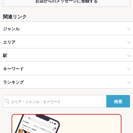
容人数
お店からのメッセージに登録する
個室
あり
関連リンク
座敷
あり
ジャンル
掘りごたつ
なし
カフェ・スイーツ
エリア
カウンター
なし
ネットカフェ・漫画喫茶・その他
北千住
駅
ソファー
なし
北千住・日暮里・葛飾・荒川 × カフェ・スイーツ
北千住 × カフェ・スイーツ
綾瀬駅
キーワード
テラス席
なし
北千住・日暮里・葛飾・荒川 × ネットカフェ・漫画喫茶・その他
北千住 × ネットカフェ・漫画喫茶・その他
北千住駅
ランキング
からあげ
エビ料理
フライドポテト
焼きそば
カルボナーラ
貸切
貸切不可
マルゲリータ
北千住駅 × カフェ・スイーツ
東京
千住大橋駅
東京のグルメランキング
設備
検索
Wi-Fi
あり
北千住駅 × ネットカフェ・漫画喫茶・その他
東京 × カフェ・スイーツ
東京のカフェ・スイーツランキング
バリアフリ
あり ：エレベーターあり
東京 × ネットカフェ・漫画喫茶・その他
東京のネットカフェ・漫画喫茶・その他ランキング
ー