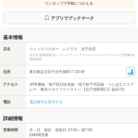
ワンタップで手軽につかえる
アプリでブックマーク
基本情報
店名
コミックバスター シトラス 北千住店
北千住/漫画喫茶/ネット/シャワー/シアタールーム/マッサージチェア/朝食/24
時間営業
住所
東京都足立区千住中居町17-20 6F
アクセス
JR常磐線・地下鉄日比谷線・地下鉄千代田線・つくばエクスプ
レス・東武スカイツリーライン 【北千住駅西口】徒歩7分
電話
電話番号を表示する
詳細情報
営業時間
月～日、祝日、祝前日: 07:00～翌7:00
24時間営業