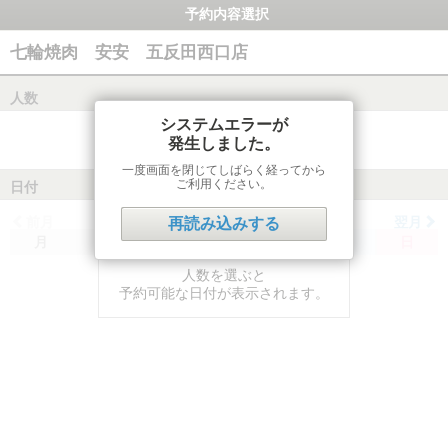
予約内容選択
七輪焼肉 安安 五反田西口店
人数
システムエラーが
発生しました。
一度画面を閉じてしばらく経ってから
ご利用ください。
日付
前月
翌月
再読み込みする
月
火
水
木
金
土
日
人数を選ぶと
予約可能な日付が表示されます。