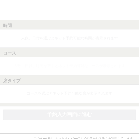
時間
人数、日付を選ぶとネット予約可能な時間が表示されます
コース
人数、日付、時間を選ぶとネット予約可能なコースが表示されます
席タイプ
コースを選ぶとネット予約可能な席が表示されます
予約入力画面に進む
このページは、ホットペッパーグルメの予約システムを利用しています。