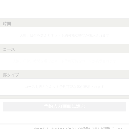
時間
人数、日付を選ぶとネット予約可能な時間が表示されます
コース
人数、日付、時間を選ぶとネット予約可能なコースが表示されます
席タイプ
コースを選ぶとネット予約可能な席が表示されます
予約入力画面に進む
このページは、ホットペッパーグルメの予約システムを利用しています。