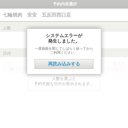
予約内容選択
七輪焼肉 安安 五反田西口店
人数
システムエラーが
発生しました。
一度画面を閉じてしばらく経ってから
ご利用ください。
日付
前月
翌月
再読み込みする
月
火
水
木
金
土
日
人数を選ぶと
予約可能な日付が表示されます。