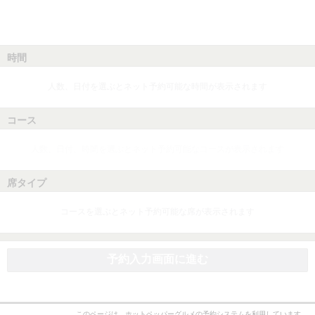
時間
人数、日付を選ぶとネット予約可能な時間が表示されます
コース
人数、日付、時間を選ぶとネット予約可能なコースが表示されます
席タイプ
コースを選ぶとネット予約可能な席が表示されます
予約入力画面に進む
このページは、ホットペッパーグルメの予約システムを利用しています。