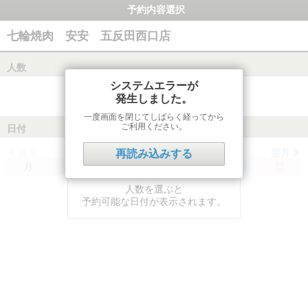
予約内容選択
七輪焼肉 安安 五反田西口店
人数
システムエラーが
発生しました。
一度画面を閉じてしばらく経ってから
ご利用ください。
日付
前月
翌月
再読み込みする
月
火
水
木
金
土
日
人数を選ぶと
予約可能な日付が表示されます。