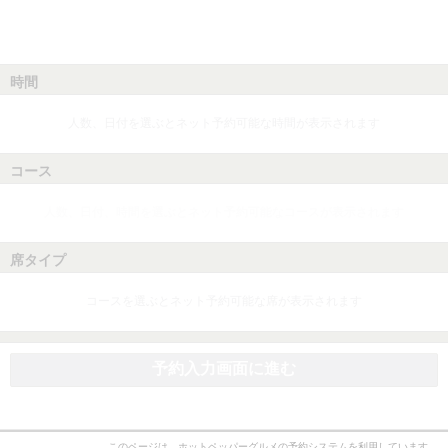
時間
人数、日付を選ぶとネット予約可能な時間が表示されます
コース
人数、日付、時間を選ぶとネット予約可能なコースが表示されます
席タイプ
コースを選ぶとネット予約可能な席が表示されます
予約入力画面に進む
このページは、ホットペッパーグルメの予約システムを利用しています。