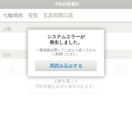
予約内容選択
七輪焼肉 安安 五反田西口店
人数
システムエラーが
発生しました。
一度画面を閉じてしばらく経ってから
ご利用ください。
日付
前月
翌月
再読み込みする
月
火
水
木
金
土
日
人数を選ぶと
予約可能な日付が表示されます。