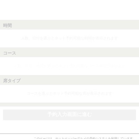
時間
人数、日付を選ぶとネット予約可能な時間が表示されます
コース
人数、日付、時間を選ぶとネット予約可能なコースが表示されます
席タイプ
コースを選ぶとネット予約可能な席が表示されます
予約入力画面に進む
このページは、ホットペッパーグルメの予約システムを利用しています。