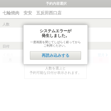
予約内容選択
七輪焼肉 安安 五反田西口店
人数
システムエラーが
発生しました。
一度画面を閉じてしばらく経ってから
ご利用ください。
日付
前月
翌月
再読み込みする
月
火
水
木
金
土
日
人数を選ぶと
予約可能な日付が表示されます。