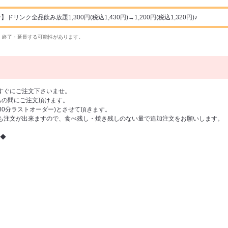
ンク全品飲み放題1,300円(税込1,430円)→1,200円(税込1,320円)♪
・終了・延長する可能性があります。
すぐにご注文下さいませ。
の間にご注文頂けます。
(80分ラストオーダー)とさせて頂きます。
も注文が出来ますので、食べ残し・焼き残しのない量で追加注文をお願いします。
◆