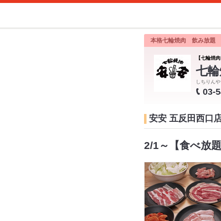
本格七輪焼肉 飲み放題
【七輪焼肉
七輪
しちりんや
03-
安安 五反田西口
2/1～【食べ放題