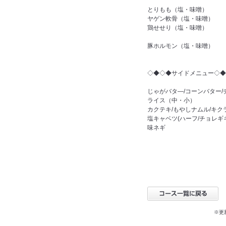
とりもも（塩・味噌）
ヤゲン軟骨（塩・味噌）
鶏せせり（塩・味噌）
豚ホルモン（塩・味噌）
◇◆◇◆サイドメニュー◇◆
じゃがバタ―/コーンバター/
ライス（中・小）
カクテキ/もやしナムル/キク
塩キャベツ(ハーフ/チョレギ
味ネギ
※更