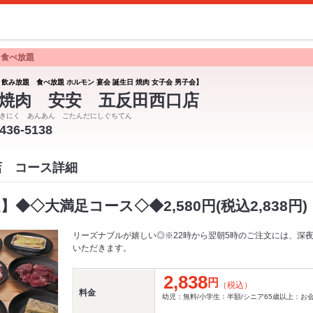
 食べ放題
 飲み放題 食べ放題 ホルモン 宴会 誕生日 焼肉 女子会 男子会】
焼肉 安安 五反田西口店
きにく あんあん ごたんだにしぐちてん
5436-5138
店 コース詳細
】◆◇大満足コース◇◆2,580円(税込2,838円)
リーズナブルが嬉しい◎※22時から翌朝5時のご注文には、深夜
いただきます。
2,838
円
（税込）
料金
幼児：無料/小学生：半額/シニア65歳以上：お