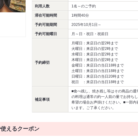
利用人数
1名～
のご予約
滞在可能時間
1時間40分
予約可能期間
2025年10月1日～
予約可能曜日
月～日・祝日・祝前日
月曜日：来店日の翌2時まで
火曜日：来店日の翌2時まで
水曜日：来店日の翌2時まで
木曜日：来店日の翌2時まで
予約締切
金曜日：来店日の当日18時まで
土曜日：来店日の当日18時まで
日曜日：来店日の当日20時まで
祝日 ：来店日の当日18時まで
■食べ残し、焼き残し等はその商品の通
の料理は通常の約一人前の量でお持ちし
補足事項
希望の場合お声掛けください。■一部内
います。ご了承ください。
で使えるクーポン