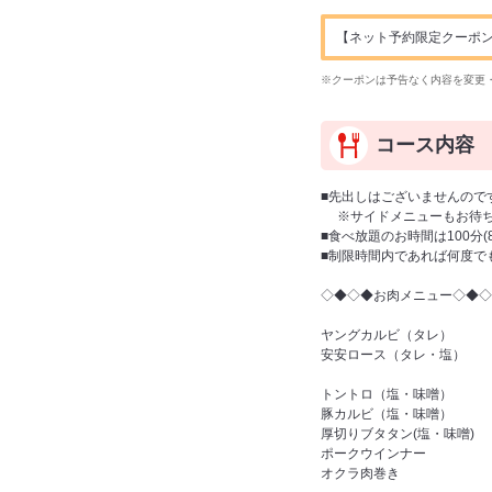
【ネット予約限定クーポン】ドリ
※クーポンは予告なく内容を変更
コース内容
■先出しはございませんので
※サイドメニューもお待ち
■食べ放題のお時間は100分
■制限時間内であれば何度で
◇◆◇◆お肉メニュー◇◆◇
ヤングカルビ（タレ）
安安ロース（タレ・塩）
トントロ（塩・味噌）
豚カルビ（塩・味噌）
厚切りブタタン(塩・味噌)
ポークウインナー
オクラ肉巻き