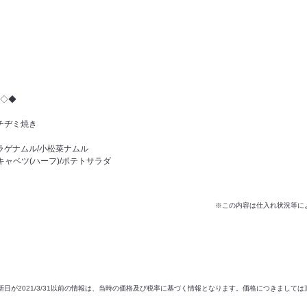
◇◆
チヂミ焼き
ラゲナムル/小松菜ナムル
キャベツ(ハーフ)/ポテトサラダ
※この内容は仕入れ状況等に
新日が2021/3/31以前の情報は、当時の価格及び税率に基づく情報となります。価格につきまして