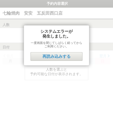
予約内容選択
七輪焼肉 安安 五反田西口店
人数
システムエラーが
発生しました。
一度画面を閉じてしばらく経ってから
ご利用ください。
日付
前月
翌月
再読み込みする
月
火
水
木
金
土
日
人数を選ぶと
予約可能な日付が表示されます。