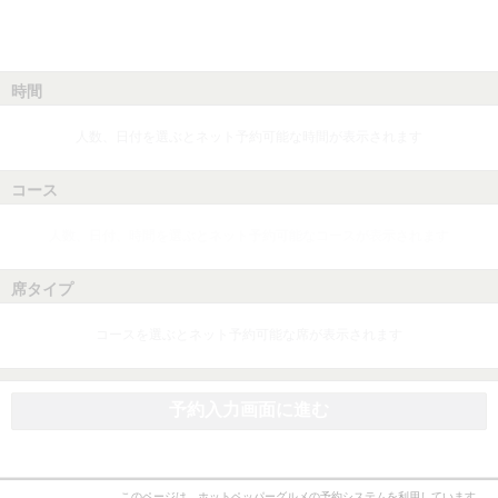
時間
人数、日付を選ぶとネット予約可能な時間が表示されます
コース
人数、日付、時間を選ぶとネット予約可能なコースが表示されます
席タイプ
コースを選ぶとネット予約可能な席が表示されます
予約入力画面に進む
このページは、ホットペッパーグルメの予約システムを利用しています。