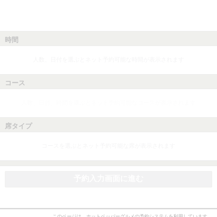
時間
人数、日付を選ぶとネット予約可能な時間が表示されます
コース
人数、日付、時間を選ぶとネット予約可能なコースが表示されます
席タイプ
コースを選ぶとネット予約可能な席が表示されます
予約入力画面に進む
このページは、ホットペッパーグルメの予約システムを利用しています。