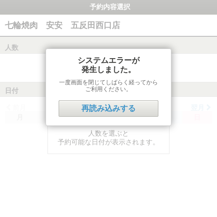
予約内容選択
七輪焼肉 安安 五反田西口店
人数
システムエラーが
発生しました。
一度画面を閉じてしばらく経ってから
ご利用ください。
日付
前月
翌月
再読み込みする
月
火
水
木
金
土
日
人数を選ぶと
予約可能な日付が表示されます。